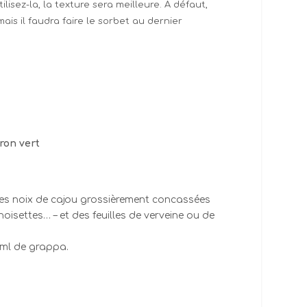
ilisez-la, la texture sera meilleure. À défaut,
is il faudra faire le sorbet au dernier
tron vert
es noix de cajou grossièrement concassées
isettes… – et des feuilles de verveine ou de
 ml de grappa.