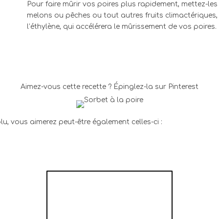
Pour faire mûrir vos poires plus rapidement, mettez-l
melons ou pêches ou tout autres fruits climactériques, 
l’éthylène, qui accélérera le mûrissement de vos poires.
Aimez-vous cette recette ? Épinglez-la sur Pinterest
plu, vous aimerez peut-être également celles-ci :
NOUGAT GLACÉ
FRAMBOISES
PISTACHES