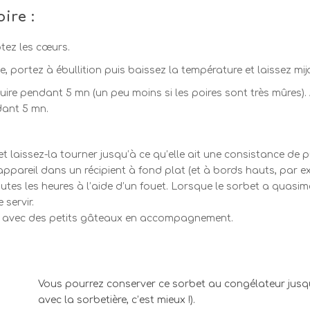
ire :
ôtez les cœurs.
e, portez à ébullition puis baissez la température et laissez mi
cuire pendant 5 mn (un peu moins si les poires sont très mûres). 
dant 5 mn.
t laissez-la tourner jusqu’à ce qu’elle ait une consistance de p
’appareil dans un récipient à fond plat (et à bords hauts, par e
s les heures à l’aide d’un fouet. Lorsque le sorbet a quasimen
servir.
z, avec des petits gâteaux en accompagnement.
Vous pourrez conserver ce sorbet au congélateur jusqu’à
avec la sorbetière, c’est mieux !).