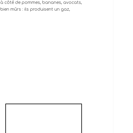
es à côté de pommes, bananes, avocats,
bien mûrs : ils produisent un gaz,
PARFAIT AUX
FRAISES DE MA
GRAND-MÈRE