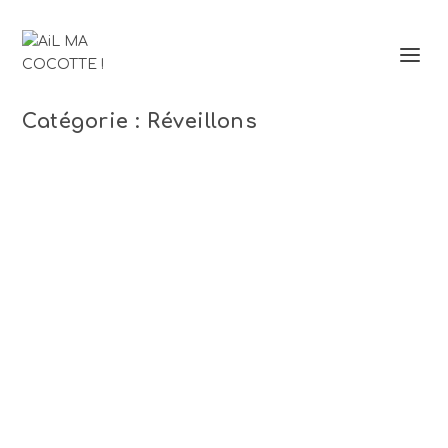
Catégorie :
Réveillons
CEVICHE DE SAINT-JACQUES ET
GRENADE
16 Mar 2025
|
Bon et sain
,
Déjeuner de copines
,
Dîner chic
,
Dîner de copains
,
France
,
Poissons/fruits de mer
,
Réveillons
|
2
|
Un ceviche tout en fraîcheur et en élégance.
L’association délicate des Saint-Jacques et de la
grenade est non seulement belle mais également
très savoureuse. Une recette parfaite pour un dîner
chic ou un déjeuner d’été (prenez alors des Saint-