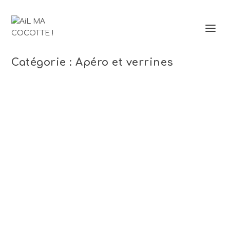
Catégorie :
Apéro et verrines
NOIX DE CAJOU AUX ÉPICES ET
AU PARMESAN
25 Avr 2025
|
Apéro et verrines
,
Déjeuner de copines
,
Dîner
de copains
,
Dîner de copains
,
Peut se faire la veille
,
Simple et rapide
,
Végétarien
|
0
|
Pour changer des traditionnelles cacahuètes
salées, essayez ces noix de cajou aux épices et au
parmesan, succès assuré lors de vos apéros !
Croustillantes et savoureuses, elles se grignotent
sans modération… c’est le problème avec ce type