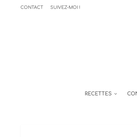
CONTACT
SUIVEZ-MOI !
RECETTES
CO