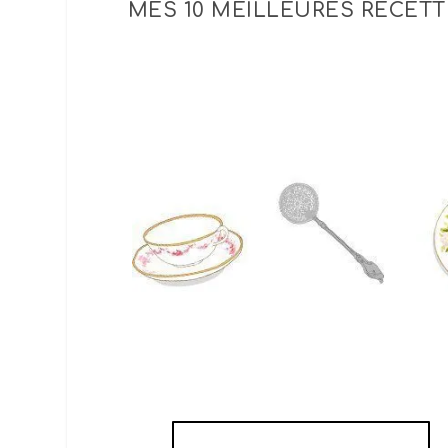
MES 10 MEILLEURES RECETT
COQUILLETTES