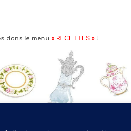
es dans le menu
« RECETTES »
!