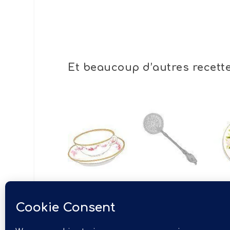
Et beaucoup d’autres recett