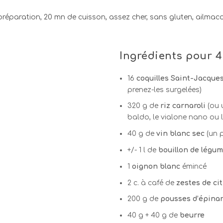
Ingrédients
pour 4
16
coquilles Saint-Jacque
prenez-les surgelées)
320 g de
riz carnaroli
(ou 
baldo, le vialone nano ou 
40 g de
vin blanc sec
(un p
+/- 1 l de
bouillon
de légum
1
oignon blanc
émincé
2 c. à café de
zestes de ci
200 g de
pousses d’épina
40 g + 40 g de
beurre