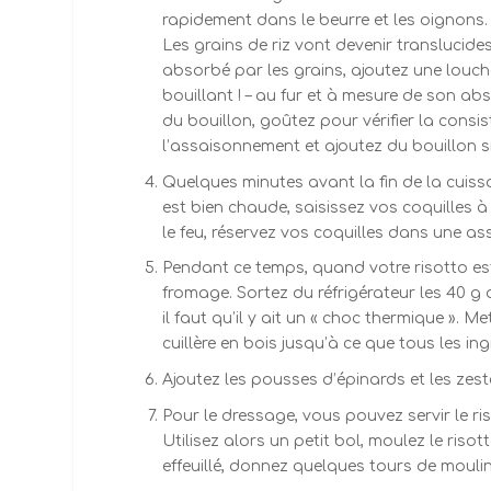
rapidement dans le beurre et les oignons. C
Les grains de riz vont devenir translucides.
absorbé par les grains, ajoutez une louche
bouillant ! – au fur et à mesure de son a
du bouillon, goûtez pour vérifier la consista
l’assaisonnement et ajoutez du bouillon si 
Quelques minutes avant la fin de la cuiss
est bien chaude, saisissez vos coquilles à 
le feu, réservez vos coquilles dans une as
Pendant ce temps, quand votre risotto est 
fromage. Sortez du réfrigérateur les 40 g 
il faut qu’il y ait un « choc thermique »
cuillère en bois jusqu’à ce que tous les in
Ajoutez les pousses d’épinards et les zes
Pour le dressage, vous pouvez servir le r
Utilisez alors un petit bol, moulez le riso
effeuillé, donnez quelques tours de moul