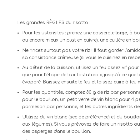
Les grandes RÈGLES du risotto :
Pour les ustensiles : prenez une casserole
large
, à b
ou encore mieux un plat en cuivre), une cuillère en bo
Ne rincez surtout pas votre riz ! Il faut garder l’amid
sa consistance crémeuse (si vous le cuisinez en respe
Au début de la cuisson, utilisez un feu assez vif pour 
que pour l’étape de la « tostatura », jusqu’à ce que le
évaporé. Baissez ensuite le feu et laissez cuire à fe
Pour les quantités, comptez 80 g de riz par personne,
pour le bouillon, un petit verre de vin blanc pour 4 
parmesan par personne, et les autres ingrédients de 
Utilisez du vin blanc (sec de préférence) et du bouil
aux légumes). Si vous prévoyez de faire un risotto au
des asperges dans le bouillon.