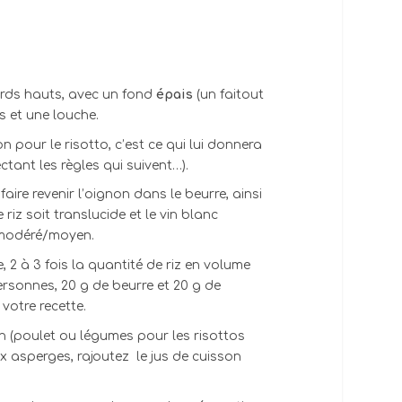
ords hauts, avec un fond
épais
(un faitout
is et une louche.
on pour le risotto, c’est ce qui lui donnera
ctant les règles qui suivent…).
faire revenir l’oignon dans le beurre, ainsi
 riz soit translucide et le vin blanc
u modéré/moyen.
 2 à 3 fois la quantité de riz en volume
personnes, 20 g de beurre et 20 g de
votre recette.
lon (poulet ou légumes pour les risottos
x asperges, rajoutez le jus de cuisson