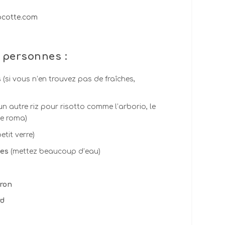
 personnes :
s
(si vous n’en trouvez pas de fraîches,
un autre riz pour risotto comme l’arborio, le
le roma)
etit verre)
es
(mettez beaucoup d’eau)
tron
rd