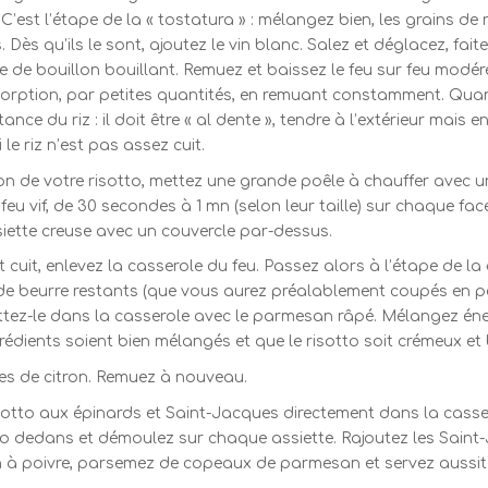
’est l’étape de la « tostatura » : mélangez bien, les grains de 
 Dès qu’ils le sont, ajoutez le vin blanc. Salez et déglacez, faite
 de bouillon bouillant. Remuez et baissez le feu sur feu modér
bsorption, par petites quantités, en remuant constamment. Quan
nce du riz : il doit être « al dente », tendre à l’extérieur mais e
le riz n’est pas assez cuit.
on de votre risotto, mettez une grande poêle à chauffer avec un
feu vif, de 30 secondes à 1 mn (selon leur taille) sur chaque fac
siette creuse avec un couvercle par-dessus.
cuit, enlevez la casserole du feu. Passez alors à l’étape de la 
de beurre restants (que vous aurez préalablement coupés en peti
. Mettez-le dans la casserole avec le parmesan râpé. Mélangez é
grédients soient bien mélangés et que le risotto soit crémeux et 
tes de citron. Remuez à nouveau.
isotto aux épinards et Saint-Jacques directement dans la casser
tto dedans et démoulez sur chaque assiette. Rajoutez les Saint-J
in à poivre, parsemez de copeaux de parmesan et servez aussitô