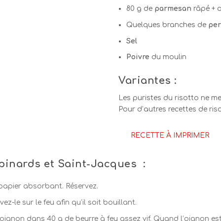
80 g de
parmesan
râpé + q
Quelques branches de
per
Sel
Poivre
du moulin
Variantes
:
Les puristes du risotto ne 
Pour d’autres recettes de ri
RECETTE À IMPRIMER
épinards et Saint-Jacques :
papier absorbant. Réservez.
z-le sur le feu afin qu’il soit bouillant.
’oignon dans 40 g de beurre à feu assez vif. Quand l’oignon est t