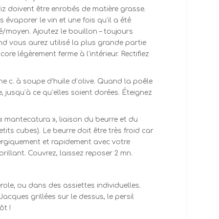
riz doivent être enrobés de matière grasse.
s évaporer le vin et une fois qu’il a été
é/moyen. Ajoutez le bouillon – toujours
d vous aurez utilisé la plus grande partie
ncore légèrement ferme à l’intérieur. Rectifiez
e c. à soupe d’huile d’olive. Quand la poêle
e, jusqu’à ce qu’elles soient dorées. Éteignez
« mantecatura », liaison du beurre et du
ts cubes). Le beurre doit être très froid car
nergiquement et rapidement avec votre
brillant. Couvrez, laissez reposer 2 mn.
ole, ou dans des assiettes individuelles.
acques grillées sur le dessus, le persil
t !