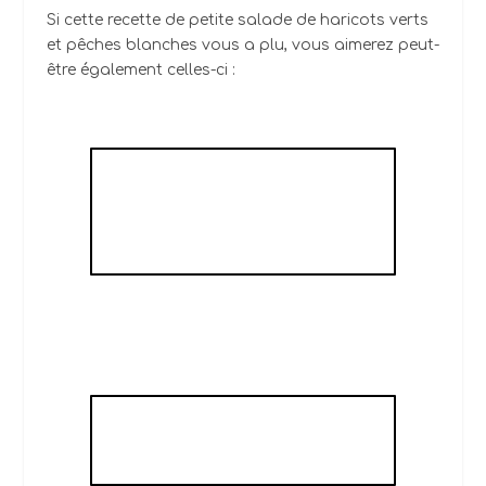
Si cette recette de petite salade de haricots verts
et pêches blanches vous a plu, vous aimerez peut-
être également celles-ci :
CARPACCIO DE SAINT-
JACQUES AVOCAT
MANGUE
SALADE DE MELON À
L'ITALIENNE