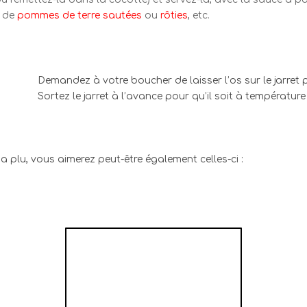
, de
pommes de terre sautées
ou
rôties
, etc.
Demandez à votre boucher de laisser l’os sur le jarret 
Sortez le jarret à l’avance pour qu’il soit à températu
 a plu, vous aimerez peut-être également celles-ci :
LÉGUMES RACINES
RÔTIS AU THYM ET
À L'HUILE D'OLIVE