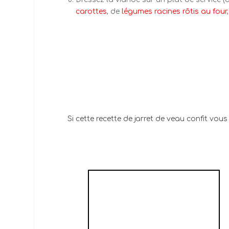
carottes
, de
légumes racines rôtis au four
Si cette recette de jarret de veau confit vous
PURÉE DE
CAROTTES TOUTE
SIMPLE