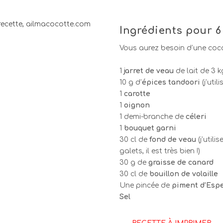
Ingrédients
pour 6
Vous aurez besoin d’une coco
1
jarret de veau
de lait de 3 k
10 g d’
épices tandoori
(j’uti
1
carotte
1
oignon
1 demi-branche de
céleri
1
bouquet garni
30 cl de
fond de veau
(j’utili
galets, il est très bien !)
30 g de
graisse de canard
30 cl de
bouillon de volaille
Une pincée de
piment d’Espe
Sel