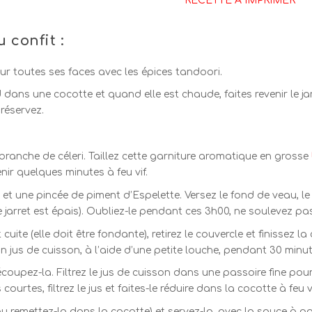
RECETTE À IMPRIMER
 confit :
 sur toutes ses faces avec les épices tandoori.
ans une cocotte et quand elle est chaude, faites revenir le jarr
 réservez.
i-branche de céleri. Taillez cette garniture aromatique en grosse
nir quelques minutes à feu vif.
 et une pincée de piment d’Espelette. Versez le fond de veau, le 
e jarret est épais). Oubliez-le pendant ces 3h00, ne soulevez pas
uite (elle doit être fondante), retirez le couvercle et finissez la
on jus de cuisson, à l’aide d’une petite louche, pendant 30 minut
coupez-la. Filtrez le jus de cuisson dans une passoire fine pour
ourtes, filtrez le jus et faites-le réduire dans la cocotte à feu 
(ou remettez-la dans la cocotte) et servez-la, avec la sauce à