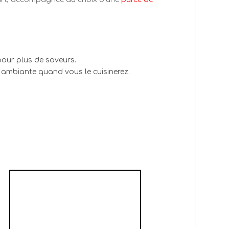
pour plus de saveurs.
re ambiante quand vous le cuisinerez.
POMMES DE TERRE
RÔTIES AU CUMIN
ET À LA CORIANDRE