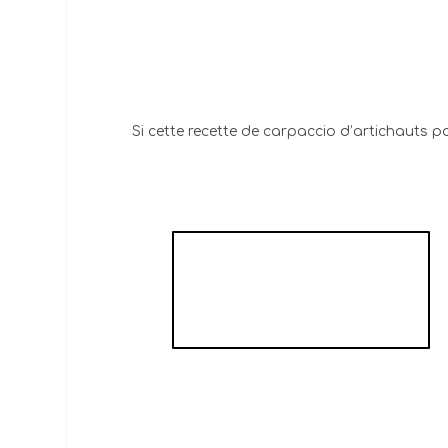
Si cette recette de carpaccio d’artichauts p
L'OMELETTE AUX
ARTICHAUTS DE
JOSIE