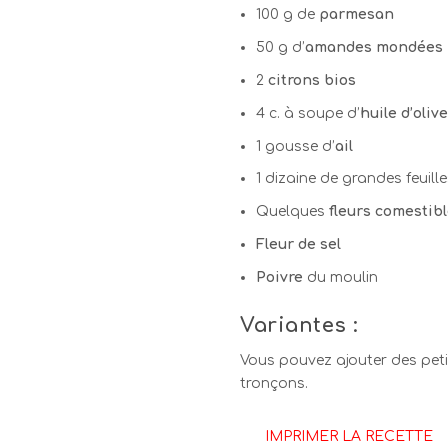
100 g de
parmesan
50 g d’
amandes mondées
2
citrons bios
4 c. à soupe d’
huile d’oliv
1 gousse d’
ail
1 dizaine de grandes feuill
Quelques
fleurs comestib
Fleur de sel
Poivre
du moulin
Variantes :
Vous pouvez ajouter des peti
tronçons.
IMPRIMER LA RECETTE