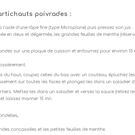
rtichauts poivrades :
à l’aide d’une râpe fine (type Microplane) puis pressez son jus.
oupée en deux et dégermée, les grandes feuilles de menthe (réserv
mandes sur une plaque de cuisson et enfournez pour environ 15 
rossièrement.
es du haut, coupez celles du bas avec un couteau, épluchez les t
sement sur toutes les faces et plongez-les dans un saladier d’e
ers. Mettez-les dans un saladier et versez la sauce (retirez les m
 et laissez mariner 15 mn.
ondelles,
ndes concassées et les petites feuilles de menthe.