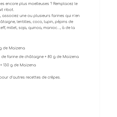
pes encore plus moelleuses ? Remplacez le
it ribot.
 associez une ou plusieurs farines qui n’en
hâtaigne, lentilles, coco, lupin, pépins de
teff, millet, soja, quinoa, manioc…, à de la
0 g de Maïzena
 g de farine de châtaigne + 80 g de Maïzena
n + 130 g de Maïzena
our d’autres recettes de crêpes.