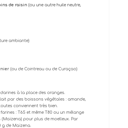
pins de raisin
(ou une autre huile neutre,
ture ambiante)
nier
(ou de Cointreau ou de Curaçao)
darines à la place des oranges.
 lait par des boissons végétales : amande,
 toutes conviennent très bien.
s farines : T65 et même T80 ou un mélange
ïs (Maïzena) pour plus de moelleux. Par
00 g de Maïzena.