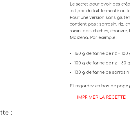
Le secret pour avoir des crê
lait par du lait fermenté ou la
Pour une version sans gluten,
contient pas : sarrasin, riz, c
raisin, pois chiches, chanvre, 
Maïzena. Par exemple :
160 g de farine de riz + 10
100 g de farine de riz + 80
130 g de farine de sarrasi
Et regardez en bas de page p
IMPRIMER LA RECETTE
te :