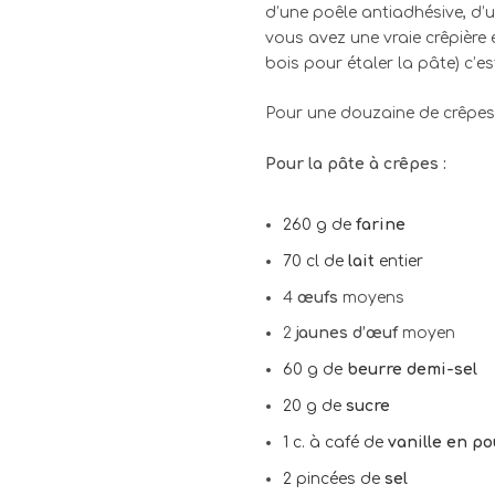
d’une poêle antiadhésive, d’
vous avez une vraie crêpière e
bois pour étaler la pâte) c’e
Pour une douzaine de crêpes 
Pour la pâte à crêpes :
260 g de
farine
70 cl de
lait
entier
4
œufs
moyens
2
jaunes d’œuf
moyen
60 g de
beurre demi-sel
20 g de
sucre
1 c. à café de
vanille en p
2 pincées de
sel