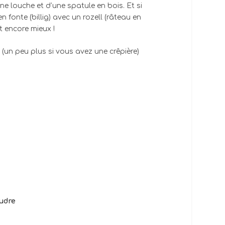
une louche et d’une spatule en bois.
Et si
n fonte (billig) avec un rozell (râteau en
st encore mieux !
(un peu plus si vous avez une crêpière)
oudre