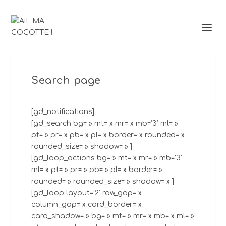
Search page
[gd_notifications]
[gd_search bg= » mt= » mr= » mb=’3′ ml= »
pt= » pr= » pb= » pl= » border= » rounded= »
rounded_size= » shadow= » ]
[gd_loop_actions bg= » mt= » mr= » mb=’3′
ml= » pt= » pr= » pb= » pl= » border= »
rounded= » rounded_size= » shadow= » ]
[gd_loop layout=’2′ row_gap= »
column_gap= » card_border= »
card_shadow= » bg= » mt= » mr= » mb= » ml= »