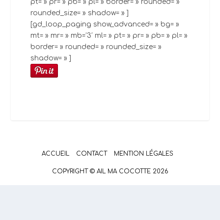
pt= » pr= » pb= » pl= » border= » rounded= »
rounded_size= » shadow= » ]
[gd_loop_paging show_advanced= » bg= »
mt= » mr= » mb=’3′ ml= » pt= » pr= » pb= » pl= »
border= » rounded= » rounded_size= »
shadow= » ]
ACCUEIL
CONTACT
MENTION LÉGALES
COPYRIGHT © AIL MA COCOTTE 2026