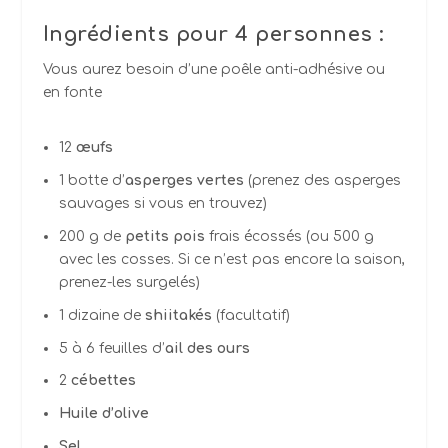
Ingrédients
pour 4 personnes :
Vous aurez besoin d’une poêle anti-adhésive ou
en fonte
12
œufs
1 botte d’
asperges vertes
(prenez des asperges
sauvages si vous en trouvez)
200 g de
petits pois
frais écossés (ou 500 g
avec les cosses. Si ce n’est pas encore la saison,
prenez-les surgelés)
1 dizaine de
shiitakés
(facultatif)
5 à 6 feuilles d’
ail des ours
2
cébettes
Huile d’olive
Sel