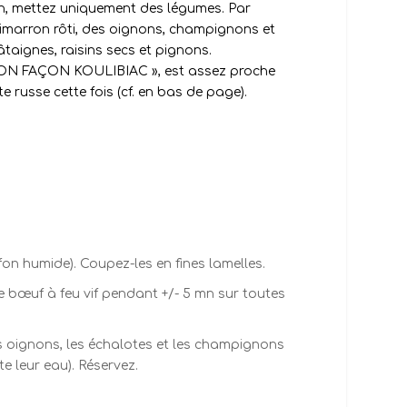
en, mettez uniquement des légumes. Par
imarron rôti, des oignons, champignons et
taignes, raisins secs et pignons.
UMON FAÇON KOULIBIAC », est assez proche
te russe cette fois (cf. en bas de page).
fon humide). Coupez-les en fines lamelles.
 de bœuf à feu vif pendant +/- 5 mn sur toutes
 les oignons, les échalotes et les champignons
e leur eau). Réservez.