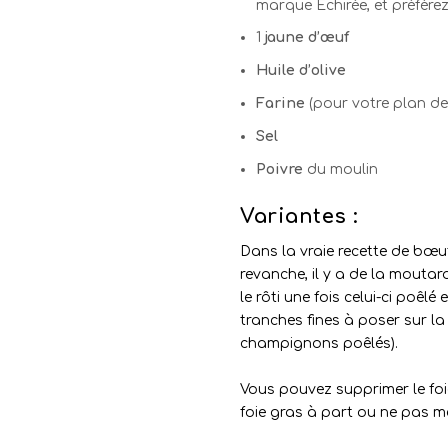
marque Échirée, et préférez
1
jaune d’œuf
Huile d’olive
Farine
(pour votre plan de 
Sel
Poivre
du moulin
Variantes :
Dans la vraie recette de bœuf 
revanche, il y a de la mouta
le rôti une fois celui-ci poêlé e
tranches fines à poser sur la
champignons poêlés).
Vous pouvez supprimer le foie
foie gras à part ou ne pas me