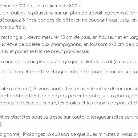
deux de 100 g et le troisième de 300 g.
 un rouleau à pâtisserie sur un plan de travail légèrement fari
e, découpez 3 fines bandes de pâte (en ne coupant pas jusqu’e
ors au frais.
ectangle (il devra mesurer 15 cm de plus, en hauteur et en largeu
uvrez-le de poêlée aux champignons, en laissant 2/3 cm de vid
utre, et posez le filet de bœuf par-dessus.
n une bande un peu plus large que le filet de bœuf (5 cm de plus)
 et à l’eau et rabattez chaque côté de la pâte inférieure sur l
facile à décorer). Si vous souhaitez réaliser le même décor que 
 de la pâte (attention à ne pas percer la pâte, sur la photo, c’ét
sez la tresse au centre, les étoiles et les sapins de part et d’
ailles discrètes sous la tresse sur toute la longueur (elles serv
.
gnante). Prolongez la cuisson de quelques minutes si vous pré