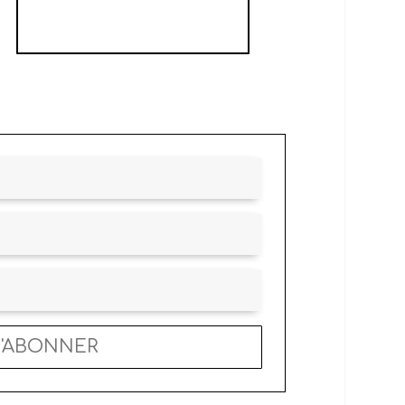
OU PÂTÉ
BERRICHON
S'ABONNER