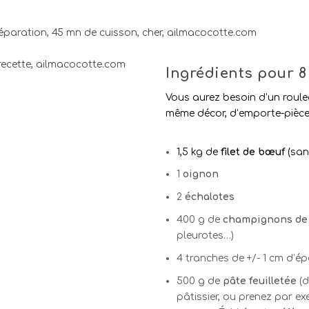
Ingrédients pour 8
Vous aurez besoin d’un rouleau
même décor, d’emporte-pièces
1,5 kg de
filet de bœuf
(san
1
oignon
2
échalotes
400 g de
champignons de
pleurotes…)
4 tranches de +/- 1 cm d’é
500 g de
pâte feuilletée
(d
pâtissier, ou prenez par ex