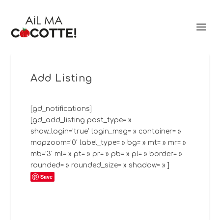
Add Listing
[gd_notifications]
[gd_add_listing post_type= »
show_login=’true’ login_msg= » container= »
mapzoom=’0′ label_type= » bg= » mt= » mr= »
mb=’3′ ml= » pt= » pr= » pb= » pl= » border= »
rounded= » rounded_size= » shadow= » ]
Save