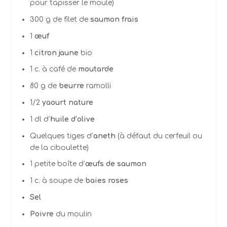
pour tapisser le moule)
300 g de filet de
saumon frais
1
œuf
1
citron jaune
bio
1 c. à café de
moutarde
80 g de
beurre
ramolli
1/2
yaourt nature
1 dl d’
huile d’olive
Quelques tiges d’
aneth
(à défaut du cerfeuil ou
de la ciboulette)
1 petite boîte d’
œufs de saumon
1 c. à soupe de
baies roses
Sel
Poivre
du moulin